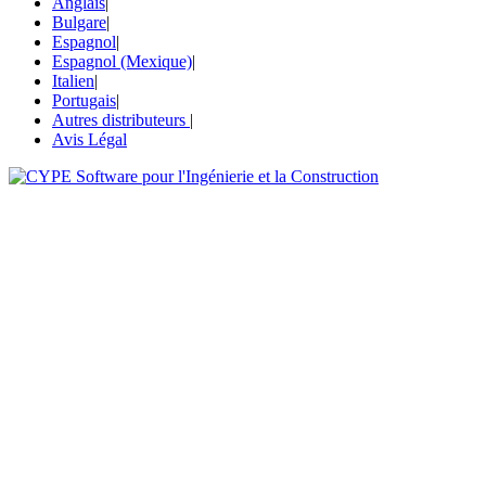
Anglais
|
Bulgare
|
Espagnol
|
Espagnol (Mexique)
|
Italien
|
Portugais
|
Autres distributeurs
|
Avis Légal