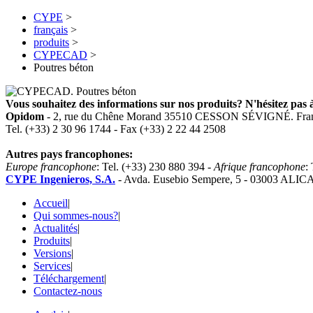
CYPE
>
français
>
produits
>
CYPECAD
>
Poutres béton
Vous souhaitez des informations sur nos produits? N'hésitez pas à
Opidom
- 2, rue du Chêne Morand 35510 CESSON SÉVIGNÉ. Fra
Tel. (+33) 2 30 96 1744 - Fax (+33) 2 22 44 2508
Autres pays francophones:
Europe francophone
: Tel. (+33) 230 880 394 -
Afrique francophone
:
CYPE Ingenieros, S.A.
- Avda. Eusebio Sempere, 5 - 03003 ALIC
Accueil
|
Qui sommes-nous?
|
Actualités
|
Produits
|
Versions
|
Services
|
Téléchargement
|
Contactez-nous